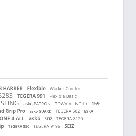
8 HARRER
Flexible
Worker Comfort
6283
TEGERA 991
Flexible Basic
 SLING
159
askö PATRON
TOWA ActivGrip
d Grip Pro
TEGERA 682
askö GUARD
ESKA
 ONE-4-ALL
askö
TEGERA 8120
SEIZ
ip
SEIZ
TEGERA 9196
TEGERA 850