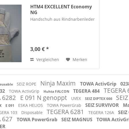
HTM4 EXCELLENT Economy
NG
Handschuh aus Rindnarbenleder
3,00 € *
Vergleichen
Merken
Ninja Maxim
TOWA ActivGrip
023
SEIZ ROPE
eusable
TEGERA 
132
TEGERA 484
TOWA ActivGrip
Huhta FALCON
 6282
E 091 N genoppt
SEIZ
UVEX
SEIZ DIPTEX 666
ex
SEIZ SURVIVOR
Ma
ESKA HELIOS
TOWA PowerGrab
E 091
TEGERA 6281
SEIZ
GERA 103
Disposable
TEGERA 126A
 627
TOWA PowerGrab
SEIZ MAGNUS
TOWA ActivGr
ER