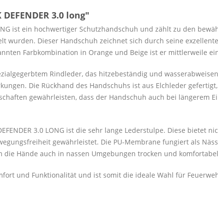
 DEFENDER 3.0 long"
 ist ein hochwertiger Schutzhandschuh und zählt zu den bewäh
kelt wurden. Dieser Handschuh zeichnet sich durch seine exzellen
annten Farbkombination in Orange und Beige ist er mittlerweile ei
algegerbtem Rindleder, das hitzebeständig und wasserabweisend i
kungen. Die Rückhand des Handschuhs ist aus Elchleder gefertigt,
enschaften gewährleisten, dass der Handschuh auch bei längerem 
FENDER 3.0 LONG ist die sehr lange Lederstulpe. Diese bietet nic
ewegungsfreiheit gewährleistet. Die PU-Membrane fungiert als Nä
um die Hände auch in nassen Umgebungen trocken und komfortabel
ort und Funktionalität und ist somit die ideale Wahl für Feuerwe