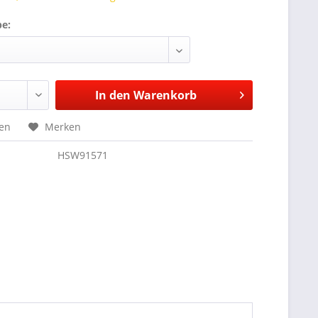
be:
In den
Warenkorb
hen
Merken
HSW91571