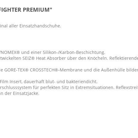
-FIGHTER PREMIUM"
nal aller Einsatzhandschuhe.
/NOMEX® und einer Silikon-/Karbon-Beschichtung.
ickelten SEIZ® Heat Absorber über den Knöcheln. Reflektierende P
 die GORE-TEX® CROSSTECH®-Membrane und die Außenhülle bilden e
 Insert, dauerhaft blut- und bakteriendicht.
hlusssystem für perfekten Sitz in Extremsituationen. Reflexstrei
n der Einsatzjacke.