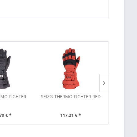
RMO-FIGHTER
SEIZ® THERMO-FIGHTER RED
SEIZ® FIRE
(
79 € *
117,21 € *
142