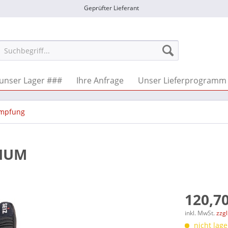
Geprüfter Lieferant
unser Lager ###
Ihre Anfrage
Unser Lieferprogramm
mpfung
MIUM
120,70
inkl. MwSt.
zzg
nicht lage