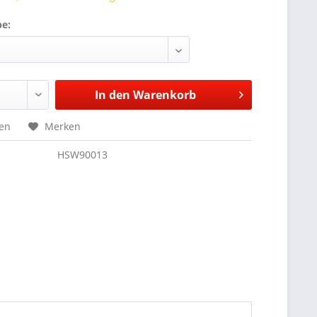
be:
In den
Warenkorb
hen
Merken
HSW90013