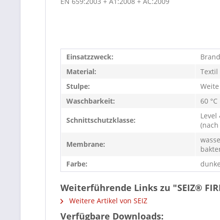
EN 659:2003 + A1:2008 + AC:2009
Einsatzzweck:
Bran
Material:
Textil
Stulpe:
Weite
Waschbarkeit:
60 °C
Level 
Schnittschutzklasse:
(nach
wasse
Membrane:
bakte
Farbe:
dunke
Weiterführende Links zu "SEIZ® F
Weitere Artikel von SEIZ
Verfügbare Downloads: