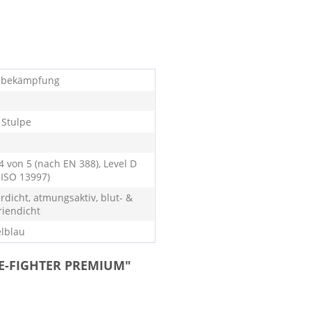
dbekämpfung
 Stulpe
4 von 5 (nach EN 388), Level D
 ISO 13997)
rdicht, atmungsaktiv, blut- &
riendicht
lblau
IRE-FIGHTER PREMIUM"