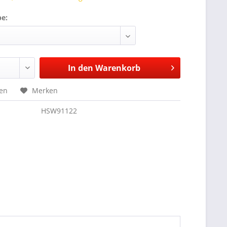
be:
In den
Warenkorb
hen
Merken
HSW91122