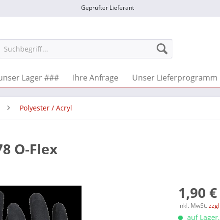
Geprüfter Lieferant
unser Lager ###
Ihre Anfrage
Unser Lieferprogramm
Polyester / Acryl
78 O-Flex
1,90 €
inkl. MwSt.
zzg
auf Lager,