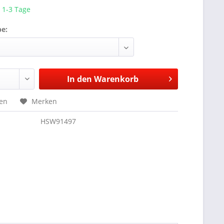
. 1-3 Tage
be:
In den
Warenkorb
hen
Merken
HSW91497